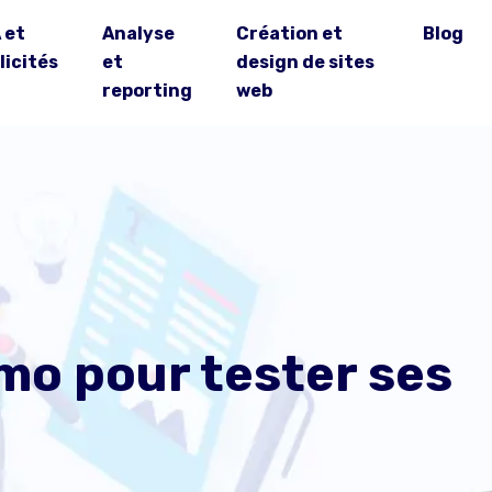
 et
Analyse
Création et
Blog
licités
et
design de sites
reporting
web
mo pour tester ses