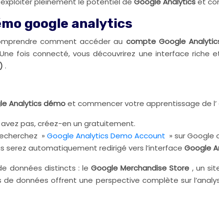
exploiter pleinement le potentiel de
Google Analytics
et co
émo google analytics
e comprendre comment accéder au
compte Google Analyti
e fois connecté, vous découvrirez une interface riche et 
e)
.
e Analytics démo
et commencer votre apprentissage de l’
avez pas, créez-en un gratuitement.
recherchez »
Google Analytics Demo Account
» sur Google o
s serez automatiquement redirigé vers l’interface
Google A
e données distincts : le
Google Merchandise Store
, un s
ces de données offrent une perspective complète sur l’an