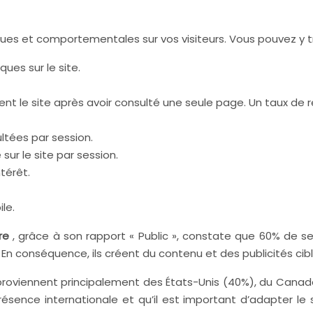
ques et comportementales sur vos visiteurs. Vous pouvez y t
ques sur le site.
tent le site après avoir consulté une seule page. Un taux d
tées par session.
ur le site par session.
térêt.
le.
ore
, grâce à son rapport « Public », constate que 60% de ses
n conséquence, ils créent du contenu et des publicités cib
 proviennent principalement des États-Unis (40%), du Canad
résence internationale et qu’il est important d’adapter le