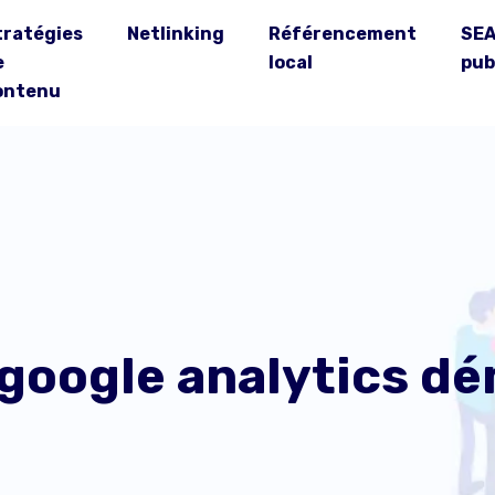
tratégies
Netlinking
Référencement
SEA
e
local
pub
ontenu
 google analytics dé